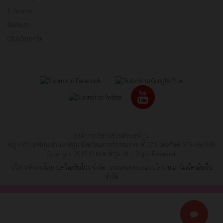
E-Service
ติดต่อเรา
Q&Aเว็บบอร์ด
องค์การบริหารส่วนตำบลพิปูน
หมู่ 4 ตำบลพิปูน อำเภอพิปูน จังหวัดนครศรีธรรมราช 80270 โทรศัพท์ 075-466348
Copyright 2015 © อบต.พิปูน ALL Right Reserved.
บริหารจัดการโดย
บ.ครีเอชั่นโปร จำกัด
เทมเพลตออกแบบโดย
บ.มาร์เวลิคเอ็นจิ้น
จำกัด