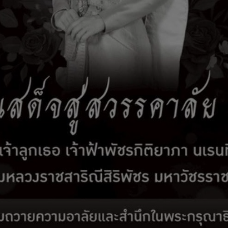
ทรศัพท์
*
ถ้ามี)
บัตรประจำตัวประชาชน
*
ทะเบียนบ้าน
*
ิ่มเติม (ถ้ามี)