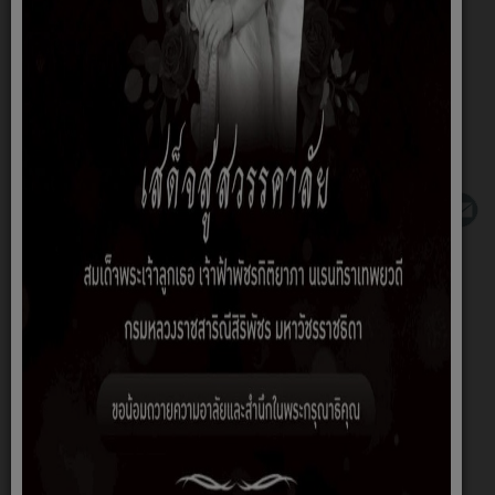
>>รวมเอกสาร