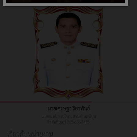
นายเศรษฐา ริยาพันธ์
นายกองค์การบริหารส่วนตำบลพิปูน
ติดต่อที่เบอร์ 065-6367475
เกี่ยวกับหน่วยงาน