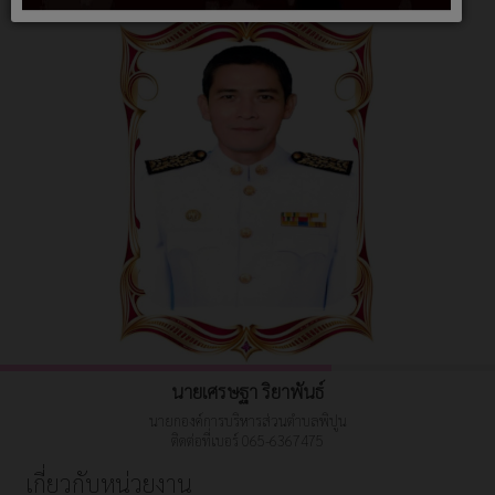
นายเศรษฐา ริยาพันธ์
นายกองค์การบริหารส่วนตำบลพิปูน
ติดต่อที่เบอร์ 065-6367475
เกี่ยวกับหน่วยงาน