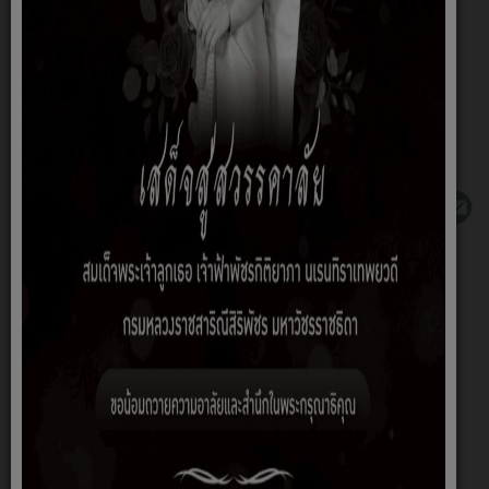
>>รวมเอกสาร