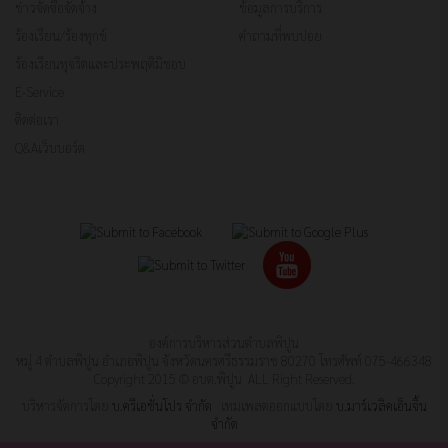
ข่าวจัดซื้อจัดจ้าง
ข้อมูลการบริการ
ร้องเรียน/ร้องทุกข์
คำถามที่พบบ่อย
ร้องเรียนทุจริตและประพฤติมิชอบ
E-Service
ติดต่อเรา
Q&Aเว็บบอร์ด
องค์การบริหารส่วนตำบลพิปูน
หมู่ 4 ตำบลพิปูน อำเภอพิปูน จังหวัดนครศรีธรรมราช 80270 โทรศัพท์ 075-466348
Copyright 2015 © อบต.พิปูน ALL Right Reserved.
บริหารจัดการโดย
บ.ครีเอชั่นโปร จำกัด
เทมเพลตออกแบบโดย
บ.มาร์เวลิคเอ็นจิ้น
จำกัด