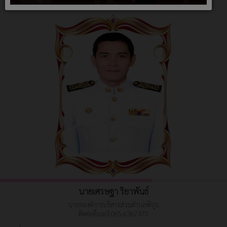
นายเศรษฐา ริยาพันธ์
นายกองค์การบริหารส่วนตำบลพิปูน
ติดต่อที่เบอร์ 065-6367475