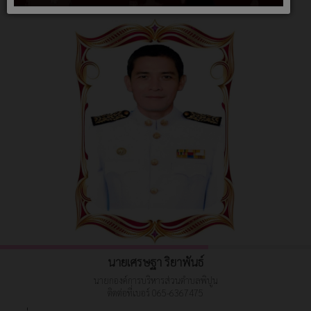
นายเศรษฐา ริยาพันธ์
นายกองค์การบริหารส่วนตำบลพิปูน
ติดต่อที่เบอร์ 065-6367475